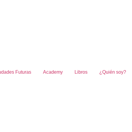
udades Futuras
Academy
Libros
¿Quién soy?