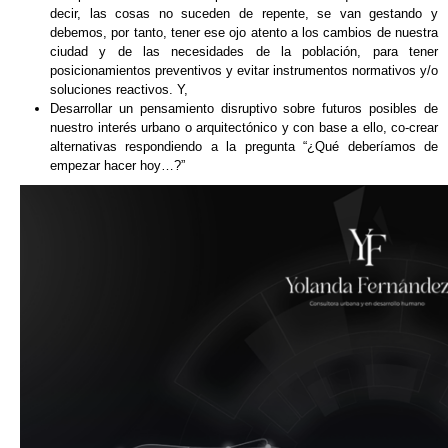
decir, las cosas no suceden de repente, se van gestando y
debemos, por tanto, tener ese ojo atento a los cambios de nuestra
ciudad y de las necesidades de la población, para tener
posicionamientos preventivos y evitar instrumentos normativos y/o
soluciones reactivos. Y,
Desarrollar un pensamiento disruptivo sobre futuros posibles de
nuestro interés urbano o arquitectónico y con base a ello, co-crear
alternativas respondiendo a la pregunta “¿Qué deberíamos de
empezar hacer hoy…?”