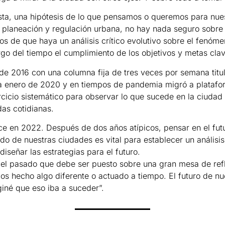
esta, una hipótesis de lo que pensamos o queremos para nue
de planeación y regulación urbana, no hay nada seguro sobre
 de que haya un análisis crítico evolutivo sobre el fenóme
o del tiempo el cumplimiento de los objetivos y metas clav
 de 2016 con una columna fija de tres veces por semana tit
a enero de 2020 y en tiempos de pandemia migró a platafo
ercicio sistemático para observar lo que sucede en la ciudad
das cotidianas.
ce en 2022. Después de dos años atípicos, pensar en el fu
ado de nuestras ciudades es vital para establecer un análisis
señar las estrategias para el futuro.
el pasado que debe ser puesto sobre una gran mesa de refle
mos hecho algo diferente o actuado a tiempo. El futuro de n
giné que eso iba a suceder”.