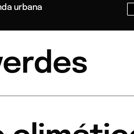
nda urbana
verdes