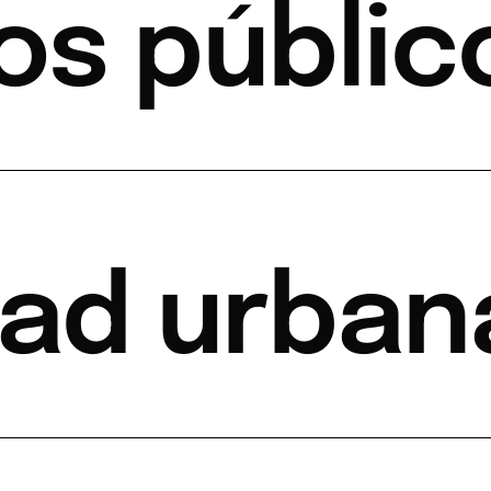
os públic
dad urban