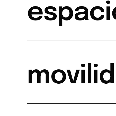
espaci
movili