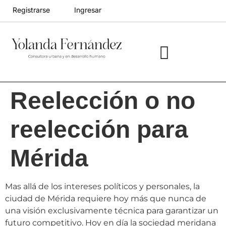
Registrarse
Ingresar
Ciudades divergentes
Ciudades Futuras
Reelección o no
reelección para
Mérida
Mas allá de los intereses políticos y personales, la
ciudad de Mérida requiere hoy más que nunca de
una visión exclusivamente técnica para garantizar un
futuro competitivo. Hoy en día la sociedad meridana