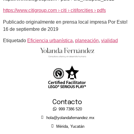
https://www.citigroup.com › citi › citiforcities › pdfs
Publicado originalmente en prensa local impresa Por Esto!
16 de septiembre de 2019
Etiquetado
Eficiencia urbanística
,
planeación
,
vialidad
Contacto
999 7386 520
hola@yolandafernandez.mx
Mérida, Yucatán