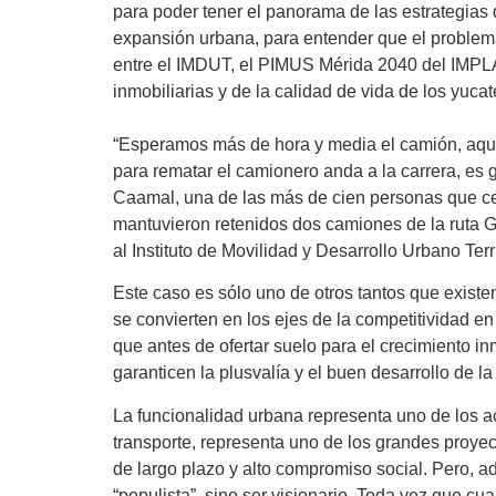
para poder tener el panorama de las estrategia
expansión urbana, para entender que el problema
entre el IMDUT, el PIMUS Mérida 2040 del IMPLAN
inmobiliarias y de la calidad de vida de los yuca
“Esperamos más de hora y media el camión, aquí 
para rematar el camionero anda a la carrera, es 
Caamal, una de las más de cien personas que cerr
mantuvieron retenidos dos camiones de la ruta Gé
al Instituto de Movilidad y Desarrollo Urbano Terri
Este caso es sólo uno de otros tantos que existen
se convierten en los ejes de la competitividad en
que antes de ofertar suelo para el crecimiento in
garanticen la plusvalía y el buen desarrollo de la
La funcionalidad urbana representa uno de los 
transporte, representa uno de los grandes proyec
de largo plazo y alto compromiso social. Pero, a
“populista”, sino ser visionario. Toda vez que c