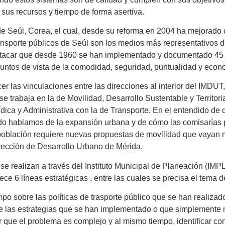
sus recursos y tiempo de forma asertiva.
 de Seúl, Corea, el cual, desde su reforma en 2004 ha mejorado 
 transporte públicos de Seúl son los medios más representativos
estacar que desde 1960 se han implementado y documentado 45 po
puntos de vista de la comodidad, seguridad, puntualidad y econ
lecer las vinculaciones entre las direcciones al interior del IMD
se trabaja en la de Movilidad, Desarrollo Sustentable y Territoria
dica y Administrativa con la de Transporte. En el entendido de
ndo hablamos de la expansión urbana y de cómo las comisarías 
población requiere nuevas propuestas de movilidad que vayan m
irección de Desarrollo Urbano de Mérida.
se realizan a través del Instituto Municipal de Planeación (IM
e 6 líneas estratégicas , entre las cuales se precisa el tema d
mpo sobre las políticas de trasporte público que se han realizad
de las estrategias que se han implementado o que simplemente
que el problema es complejo y al mismo tiempo, identificar con