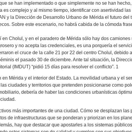
s que se han implementado o que simplemente no se han hecho
 es complejo y al mismo tiempo, identificar con asertividad la
 y la Dirección de Desarrollo Urbano de Mérida el futuro del tr
tecos. Sobre este escenario, no habrá cabida de la cómoda frase
en Cholul, y en el paradero de Mérida sólo hay dos camiones s
grosero y no acepta las credenciales, es una porquería el servic
aron el cruce de la calle 21 por 22 del centro Cholul, debido 
minis el pasado 30 de diciembre. Ante tal situación, la Direcc
torial (IMDUT) “pidió 15 días para resolver el conflicto”. 1
 en Mérida y el interior del Estado. La movilidad urbana y el s
 las ciudades y territorios que pretenden posicionarse como polos
mobiliario, debería de haber las condiciones urbanísticas óptim
 ciudad.
activos más importantes de una ciudad. Cómo se desplazan las 
tos de infraestructuras que se ponderan y priorizan en los plan
demás, hay que destacar que apostarles a los sistemas públicos 
uando estos sistemas son de calidad y cumplen con sus objetivo