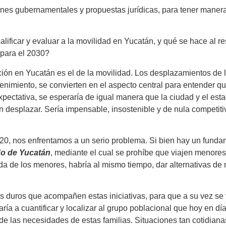
nes gubernamentales y propuestas jurídicas, para tener manera 
alificar y evaluar a la movilidad en Yucatán, y qué se hace al 
d para el 2030?
ión en Yucatán es el de la movilidad. Los desplazamientos de la
enimiento, se convierten en el aspecto central para entender qué t
pectativa, se esperaría de igual manera que la ciudad y el esta
n desplazar. Sería impensable, insostenible y de nula competi
2020, nos enfrentamos a un serio problema. Si bien hay un fund
ado de Yucatán
, mediante el cual se prohíbe que viajen menores
da de los menores, habría al mismo tiempo, dar alternativas de 
os duros que acompañen estas iniciativas, para que a su vez se v
ría a cuantificar y localizar al grupo poblacional que hoy en 
e las necesidades de estas familias. Situaciones tan cotidianas