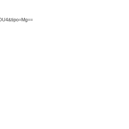
NDU4&tipo=Mg==