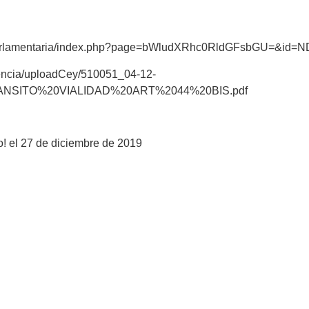
aParlamentaria/index.php?page=bWludXRhc0RldGFsbGU=&id=
encia/uploadCey/510051_04-12-
SITO%20VIALIDAD%20ART%2044%20BIS.pdf
o! el 27 de diciembre de 2019