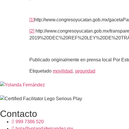
[1]
http://www.congresoyucatan.gob.mx/gacet
[2]
http://www.congresoyucatan.gob.mx/transpar
2019%20DEC%20REF%20LEY%20DE%20TRAN
Publicado originalmente en prensa local Por Est
Etiquetado
movilidad
,
seguridad
Contacto
999 7386 520
hola@yolandafernandez.mx